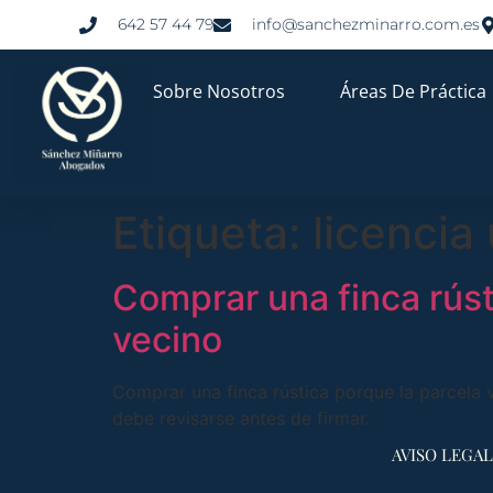
642 57 44 79
info@sanchezminarro.com.es
Sobre Nosotros
Áreas De Práctica
Etiqueta:
licencia
Comprar una finca rúst
vecino
Comprar una finca rústica porque la parcela v
debe revisarse antes de firmar.
AVISO LEGAL