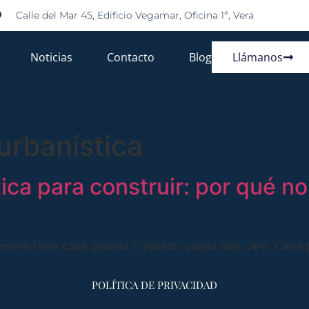
Calle del Mar 45, Edificio Vegamar, Oficina 1ª, Vera
Noticias
Contacto
Blog
Llámanos
 urbanística
ica para construir: por qué no
ecina tiene casa, piscina o vallado puede salir caro. Cada 
POLÍTICA DE PRIVACIDAD