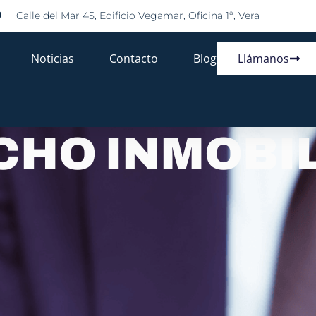
Calle del Mar 45, Edificio Vegamar, Oficina 1ª, Vera
Noticias
Contacto
Blog
Llámanos
CHO INMOBIL