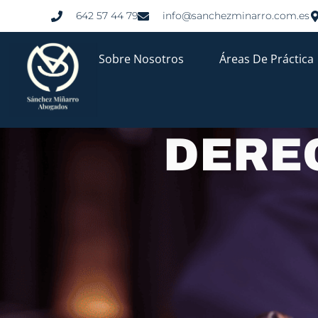
642 57 44 79
info@sanchezminarro.com.es
Sobre Nosotros
Áreas De Práctica
DERE