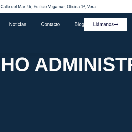
Calle del Mar 45, Edificio Vegamar, Oficina 1ª, Vera
Noticias
Contacto
Blog
Llámanos
HO ADMINIST